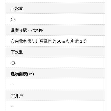
上水道
〇
最寄り駅・バス停
市内電車 諏訪川原電停 約50ｍ 徒歩 約１分
下水道
〇
建物面積(㎡)
-
古井戸
-