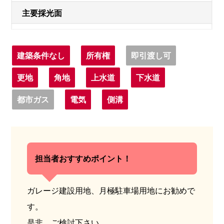
主要採光面
建築条件なし
所有権
即引渡し可
更地
角地
上水道
下水道
都市ガス
電気
側溝
担当者おすすめポイント！
ガレージ建設用地、月極駐車場用地にお勧めで
す。
是非、ご検討下さい。