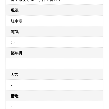
現況
駐車場
電気
〇
築年月
-
ガス
-
構造
-