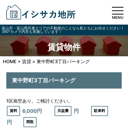
MENU
富山市・富山県呉東エリアの不動産のことなら私たちにお任せください！
360°カメラ内見も実施しています！
賃貸物件
HOME
>
賃貸
>
東中野町3丁目パーキング
東中野町3丁目パーキング
1区画空あり。ご検討ください。
6,000円
円
賃料
共益費
駐車料
円
間取