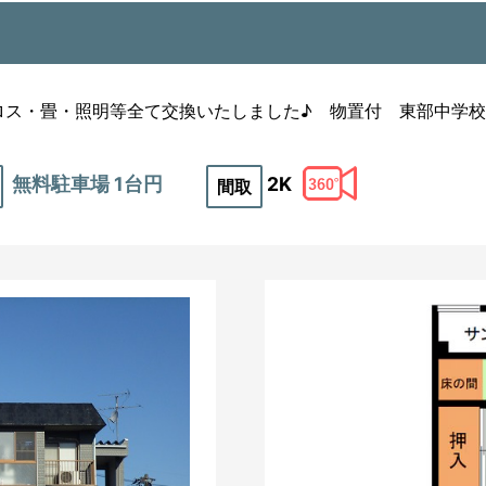
クロス・畳・照明等全て交換いたしました♪ 物置付 東部中学
無料駐車場 1台円
2K
間取