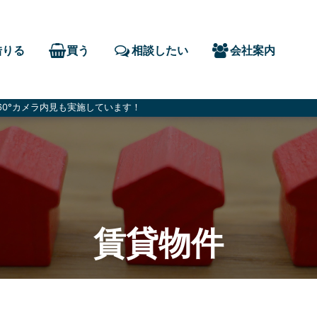
借りる
買う
相談したい
会社案内
0°カメラ内見も実施しています！
賃貸物件