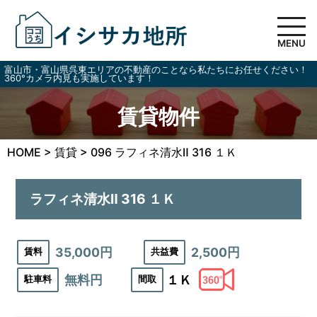
MENU
富山市・富山県呉東エリアの不動産のことなら私たちにお任せください！
360°カメラ内見も実施しています！
賃貸物件
HOME
>
賃貸
>
096 ラフィネ清水Ⅱ 316 １Ｋ
ラフィネ清水Ⅱ 316 １Ｋ
35,000円
2,500円
賃料
共益費
無料円
１Ｋ
駐車料
間取