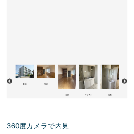
外観
室内
バルコニー
室内
キッチン
洗面
玄関
360度カメラで内見