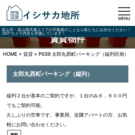
MENU
富山市・富山県呉東エリアの不動産のことなら私たちにお任せください！
360°カメラ内見も実施しています！
賃貸物件
HOME
>
賃貸
>
P039 太郎丸西町パーキング（縦列区画）
太郎丸西町パーキング（縦列）
縦列２台が基本のご契約ですが、１台のみ６，６００円
でもご契約可能。
久しぶりの空車です。事業用、近隣アパートの方、お気
軽にお問い合わせください。
賃料