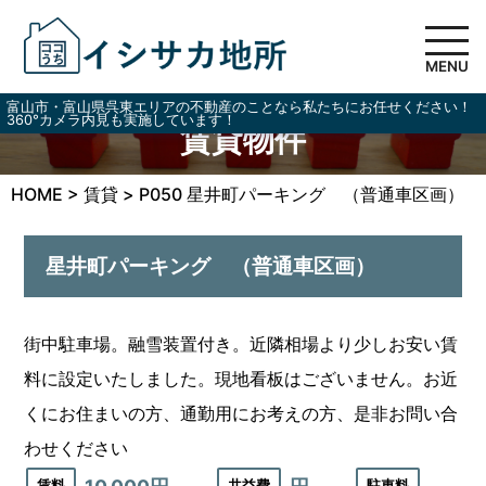
MENU
富山市・富山県呉東エリアの不動産のことなら私たちにお任せください！
360°カメラ内見も実施しています！
賃貸物件
HOME
>
賃貸
>
P050 星井町パーキング （普通車区画）
星井町パーキング （普通車区画）
街中駐車場。融雪装置付き。近隣相場より少しお安い賃
料に設定いたしました。現地看板はございません。お近
くにお住まいの方、通勤用にお考えの方、是非お問い合
わせください
賃料
共益費
駐車料