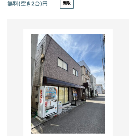
無料(空き2台)円
間取