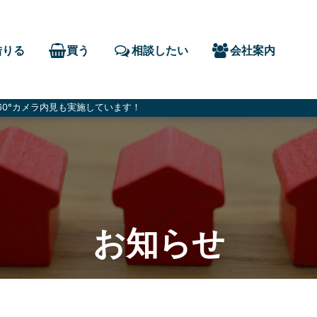
借りる
買う
相談したい
会社案内
0°カメラ内見も実施しています！
お知らせ