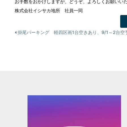
お手数をおかけしますが、どうぞ、よろしくお願いい
株式会社イシサカ地所 社員一同
投
掛尾パーキング 軽四区画1台空きあり、9/1～2台空
稿
ナ
ビ
ゲ
ー
シ
ョ
ン