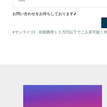
お問い合わせをお待ちしております♪
投
サンライズⅠ 初期費用１５万円以下でご入居可能！
稿
ナ
ビ
ゲ
ー
シ
ョ
ン