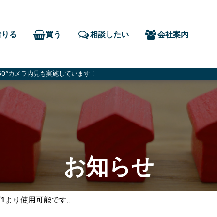
借りる
買う
相談したい
会社案内
0°カメラ内見も実施しています！
お知らせ
/1より使用可能です。