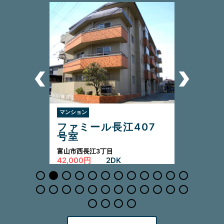
マンション
ファミール長江407
号室
富山市西長江3丁目
42,000円
2DK